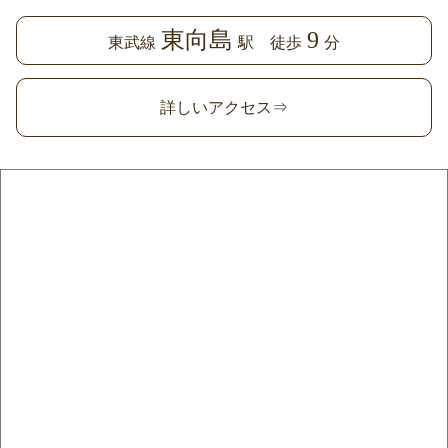
東向島
9
東武線
駅 徒歩
分
詳しいアクセス⇒