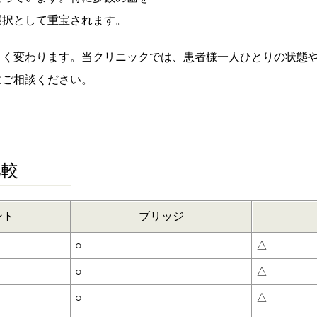
選択として重宝されます。
きく変わります。当クリニックでは、患者様一人ひとりの状態
にご相談ください。
比較
ント
ブリッジ
○
△
○
△
○
△