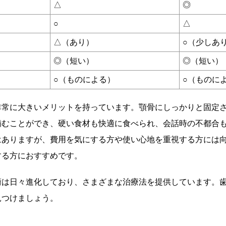
△
◎
○
△
△（あり）
○（少しあ
◎（短い）
◎（短い）
○（ものによる）
○（ものに
非常に大きいメリットを持っています。顎骨にしっかりと固定
噛むことができ、硬い食材も快適に食べられ、会話時の不都合
はありますが、費用を気にする方や使い心地を重視する方には
する方におすすめです。
術は日々進化しており、さまざまな治療法を提供しています。
見つけましょう。