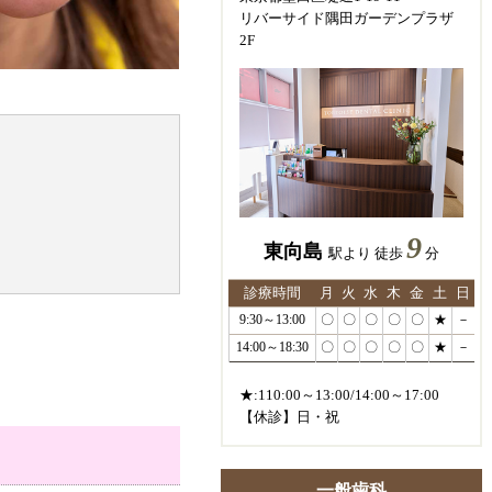
リバーサイド隅田ガーデンプラザ
2F
9
東向島
駅より 徒歩
分
診療時間
月
火
水
木
金
土
日
9:30～13:00
〇
〇
〇
〇
〇
★
－
14:00～18:30
〇
〇
〇
〇
〇
★
－
★:110:00～13:00/14:00～17:00
【休診】日・祝
一般歯科