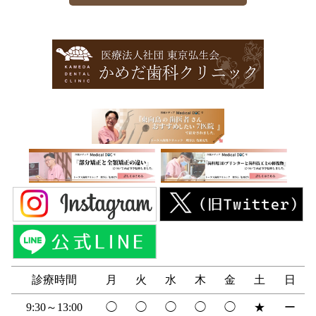
診療時間
月
火
水
木
金
土
日
9:30～13:00
◯
◯
◯
◯
◯
★
ー