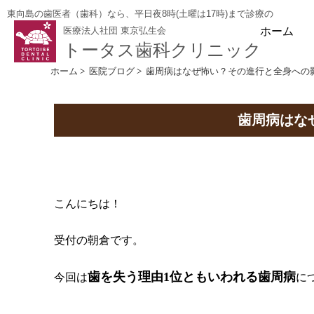
東向島の歯医者（歯科）なら、平日夜8時(土曜は17時)まで診療の
ホーム
医療法人社団 東京弘生会
トータス歯科クリニック
ホーム
>
医院ブログ
>
歯周病はなぜ怖い？その進行と全身への
歯周病はな
こんにちは！
受付の朝倉です。
歯を失う理由1位ともいわれる歯周病
今回は
に