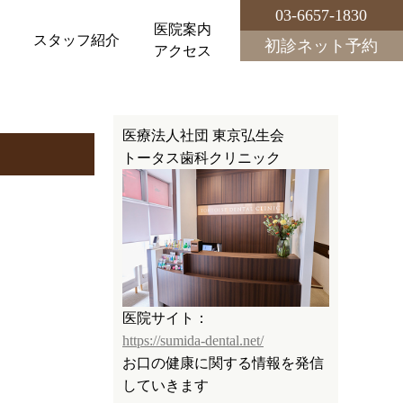
03-6657-1830
医院案内
科
スタッフ紹介
初診ネット予約
アクセス
医療法人社団 東京弘生会
トータス歯科クリニック
医院サイト：
https://sumida-dental.net/
お口の健康に関する情報を発信
していきます