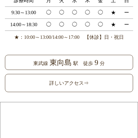
診療時間
月
火
水
木
金
土
日
9:30～13:00
◯
◯
◯
◯
◯
★
ー
14:00～18:30
◯
◯
◯
◯
◯
★
ー
★：10:00～13:00/14:00～17:00 【休診】日・祝日
東向島
9
東武線
駅 徒歩
分
詳しいアクセス⇒