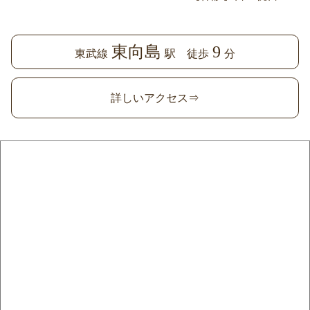
東向島
9
東武線
駅 徒歩
分
詳しいアクセス⇒