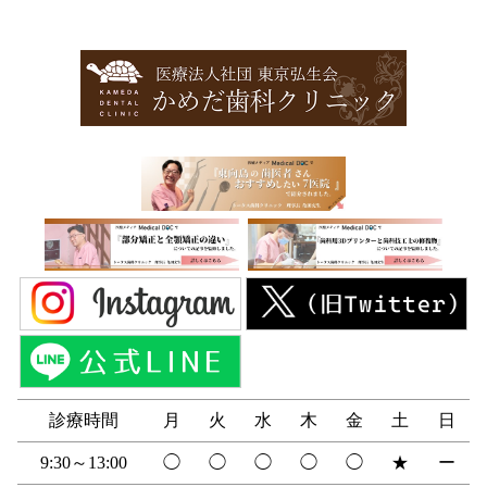
診療時間
月
火
水
木
金
土
日
9:30～13:00
◯
◯
◯
◯
◯
★
ー